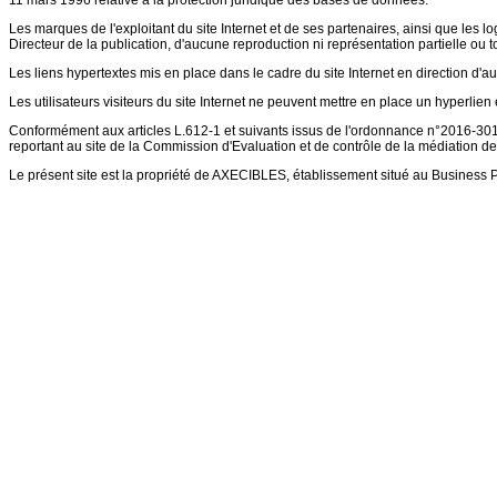
11 mars 1996 relative à la protection juridique des bases de données.
Les marques de l'exploitant du site Internet et de ses partenaires, ainsi que les lo
Directeur de la publication, d'aucune reproduction ni représentation partielle ou to
Les liens hypertextes mis en place dans le cadre du site Internet en direction d'au
Les utilisateurs visiteurs du site Internet ne peuvent mettre en place un hyperlien e
Conformément aux articles L.612-1 et suivants issus de l'ordonnance n°2016-301 
reportant au site de la Commission d'Evaluation et de contrôle de la médiation de
Le présent site est la propriété de AXECIBLES, établissement situé au Business