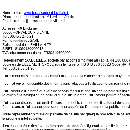
Nom du site :
www.terrassement-levillain.fr
Directeur de la publication : M Levillain Alexis
Email :
contact@terrassement-levillain.fr
Adresse : 40 Enclume
50660 - ORVAL SUR SIENNE
Tél : 06.45.52.40.31
Forme juridique : SARL
Raison sociale : LEVILLAIN TP
SIRET : 81060980000018
TVA Intracommunautaire : FR30810609800
Hébergement : AXECIBLES, société par actions simplifiée au capital de 180.000 
Sociétés de LILLE METROPOLE sous le numéro 440 043 776 00028 Code NAF
Tél. : 03.59.57.51.98
L'utilisateur du site Internet reconnaît disposer de la compétence et des moyens n
Pour retrouver l'ensemble des informations relatives à l'utilisation et au paramétra
L'utilisateur est informé que lors de ses visites sur le site, un cookie peut s'inst
relatives à la navigation de celui-ci sur le site Internet. L'utilisateur pourra désa
L'utilisateur dispose d'un droit d'accès, de modification, de rectification et de sup
Pour l'exercer, l'utilisateur peut s'adresser auprès du Directeur de la publication v
Toute représentation totale ou partielle de ce site par quelque procédé que ce soit,
la propriété intellectuelle.
Il en est de même des éventuelles bases de données figurant sur le site Internet qu