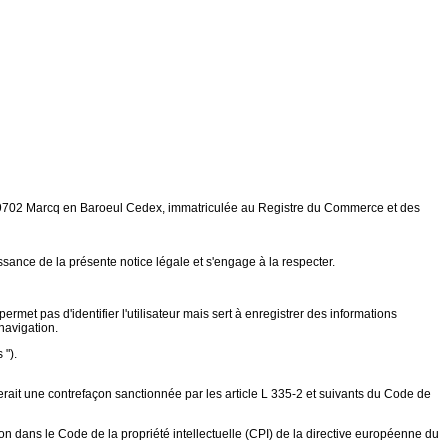
8 59702 Marcq en Baroeul Cedex, immatriculée au Registre du Commerce et des
issance de la présente notice légale et s'engage à la respecter.
ermet pas d'identifier l'utilisateur mais sert à enregistrer des informations
 navigation.
 ").
ituerait une contrefaçon sanctionnée par les article L 335-2 et suivants du Code de
tion dans le Code de la propriété intellectuelle (CPI) de la directive européenne du