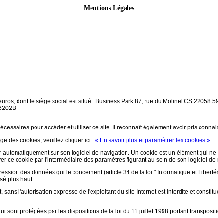
Mentions Légales
euros, dont le siège social est situé : Business Park 87, rue du Molinel CS 2205
 6202B
écessaires pour accéder et utiliser ce site. Il reconnaît également avoir pris conna
ge des cookies, veuillez cliquer ici :
« En savoir plus et paramétrer les cookies »
.
aller automatiquement sur son logiciel de navigation. Un cookie est un élément qui ne p
ctiver ce cookie par l'intermédiaire des paramètres figurant au sein de son logiciel de
pression des données qui le concernent (article 34 de la loi " Informatique et Libertés
isé plus haut.
 sans l'autorisation expresse de l'exploitant du site Internet est interdite et const
i sont protégées par les dispositions de la loi du 11 juillet 1998 portant transposi